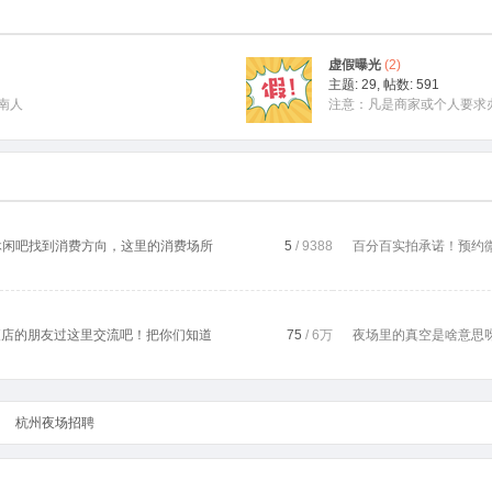
虚假曝光
(2)
主题: 29
,
帖数: 591
南人
注意：凡是商家或个人要求办理
休闲吧找到消费方向，这里的消费场所
5
/ 9388
百分百实拍承诺！预约微信：
夜店的朋友过这里交流吧！把你们知道
75
/
6万
夜场里的真空是啥意思呀 .
杭州夜场招聘